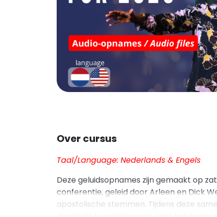
Over cursus
Taal/Language: Nederlands & Engels
Deze geluidsopnames zijn gemaakt op zate
conferentie, geleid door Arleen en Dick 
apostolische stemmen. Tijdens deze sam
geestelijk te positioneren voor het komen