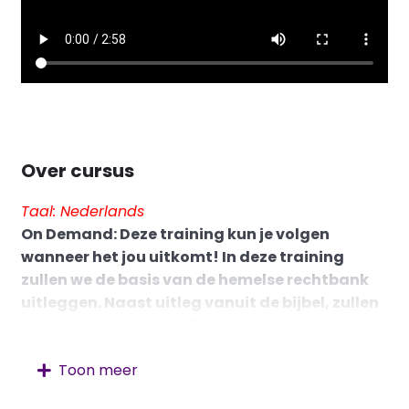
Over cursus
Taal: Nederlands
On Demand: Deze training kun je volgen
wanneer het jou uitkomt! In deze training
zullen we de basis van de hemelse rechtbank
uitleggen. Naast uitleg vanuit de bijbel, zullen
we ervaringen delen die wij in het bidden in de
hemelse rechtbank hebben opgedaan. We
Toon meer
gaan spreken over boekrollen en
bestemmingen, mandaat, hoe te bidden en