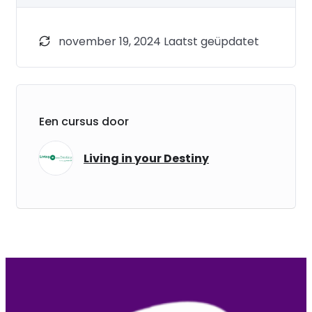
voor de training hebt ingeschreven blijven de
videofilmpjes 4 maanden lang beschikbaar voor
november 19, 2024 Laatst geüpdatet
jou om te bekijken. Het materiaal kun je
downloaden.
Een cursus door
Living in your Destiny