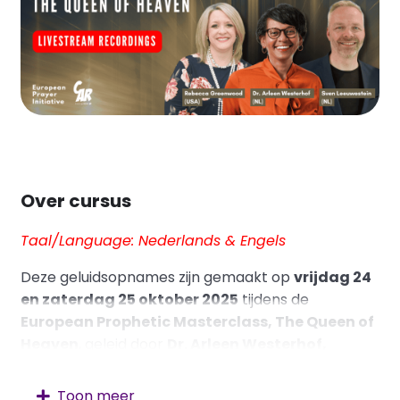
Over cursus
Taal/Language: Nederlands & Engels
Deze geluidsopnames zijn gemaakt op
vrijdag 24
en zaterdag 25 oktober 2025
tijdens de
European Prophetic Masterclass, The Queen of
Heaven
, geleid door
Dr. Arleen Westerhof,
Rebecca Greenwood
en
Sven Leeuwestein
in het
Dominion Centre, Amsterdam-Duivendrecht
.
Toon meer