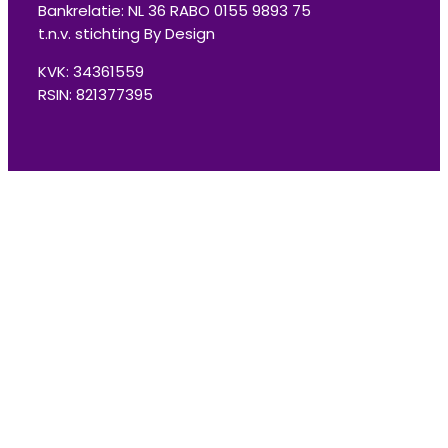
Bankrelatie: NL 36 RABO 0155 9893 75
t.n.v. stichting By Design
KVK: 34361559
RSIN: 821377395