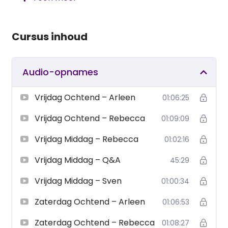
Tijdens deze samenkomst werden gelovigen
toegerust om te begrijpen dat we als ekklesia
Cursus inhoud
geroepen zijn om de strijd aan te gaan voor de
manifestatie van Gods Koninkrijk in onze huizen,
steden en landen. Het thema
‘De Koningin des
Audio-opnames
hemels’
richtte zich op het herkennen en
overwinnen van deze macht, een geest die oorlog,
Vrijdag Ochtend – Arleen
01:06:25
religie, politiek en de gender-agenda beïnvloedt.
Vrijdag Ochtend – Rebecca
01:09:09
Door middel van onderwijs, profetisch inzicht en
gebedsstrategieën werd duidelijk hoe Gods
Vrijdag Middag – Rebecca
01:02:16
hemelse regering gevestigd kan worden in de
Vrijdag Middag – Q&A
45:29
gebieden van invloed die Hij ons heeft
toevertrouwd.
Vrijdag Middag – Sven
01:00:34
Deze opnames bieden waardevolle inzichten over
Zaterdag Ochtend – Arleen
01:06:53
onderwerpen zoals:
Zaterdag Ochtend – Rebecca
01:08:27