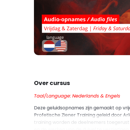
Over cursus
Taal/Language: Nederlands & Engels
Deze geluidsopnames zijn gemaakt op vrij
Profetische Ziener Training geleid door Ar
training worden de deelnemers toegerust 
en de werken van de duivel te vernietigen.