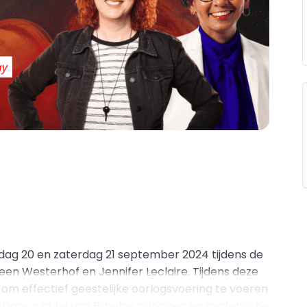
dag 20 en zaterdag 21 september 2024 tijdens de
leen Westerhof en Jennifer Leclaire. Tijdens deze
om effectief geestelijke oorlogsvoering te voeren
 Door middel van Bijbelse principes en profetische