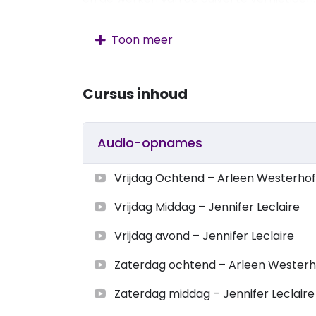
inzichten leren deelnemers hoe zij demo
doorbreken in hun families, kerken en sa
Toon meer
inzichten bieden over onderwerpen zoals
profeten, en het omgaan met geestelijke aan
Cursus inhoud
Audio-opnames
Vrijdag Ochtend – Arleen Westerhof
Vrijdag Middag – Jennifer Leclaire
Vrijdag avond – Jennifer Leclaire
Zaterdag ochtend – Arleen Westerh
Zaterdag middag – Jennifer Leclaire