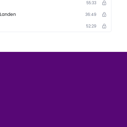
55:33
 Landen
36:49
52:29