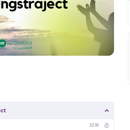
ect
22:18