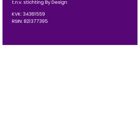
t.n.v. stichting By Design
KVK: 34361559
RSIN: 821377395